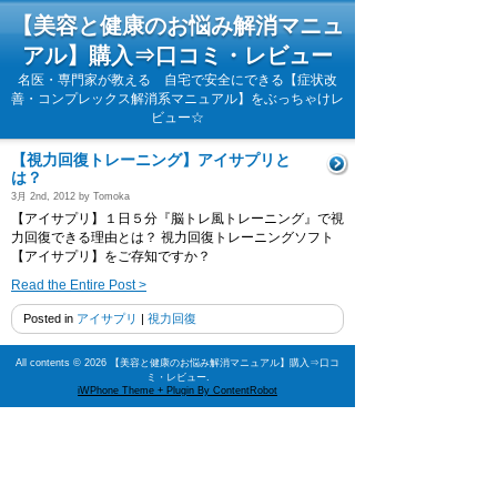
【美容と健康のお悩み解消マニュ
アル】購入⇒口コミ・レビュー
名医・専門家が教える 自宅で安全にできる【症状改
善・コンプレックス解消系マニュアル】をぶっちゃけレ
ビュー☆
【視力回復トレーニング】アイサプリと
は？
3月 2nd, 2012 by Tomoka
【アイサプリ】１日５分『脳トレ風トレーニング』で視
力回復できる理由とは？ 視力回復トレーニングソフト
【アイサプリ】をご存知ですか？
Read the Entire Post >
Posted in
アイサプリ
|
視力回復
All contents © 2026 【美容と健康のお悩み解消マニュアル】購入⇒口コ
ミ・レビュー.
iWPhone Theme + Plugin By ContentRobot