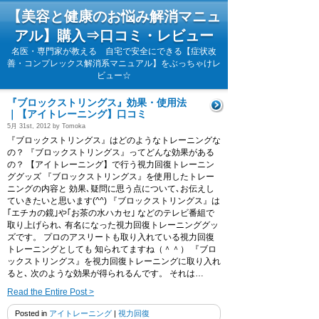
【美容と健康のお悩み解消マニュ
アル】購入⇒口コミ・レビュー
名医・専門家が教える 自宅で安全にできる【症状改
善・コンプレックス解消系マニュアル】をぶっちゃけレ
ビュー☆
『ブロックストリングス』効果・使用法
｜【アイトレーニング】口コミ
5月 31st, 2012 by Tomoka
『ブロックストリングス』はどのようなトレーニングな
の？ 『ブロックストリングス』ってどんな効果がある
の？ 【アイトレーニング】で行う視力回復トレーニン
ググッズ 『ブロックストリングス』を使用したトレー
ニングの内容と 効果､疑問に思う点について､お伝えし
ていきたいと思います(^^) 『ブロックストリングス』は
｢エチカの鏡｣や｢お茶の水ハカセ｣ などのテレビ番組で
取り上げられ､ 有名になった視力回復トレーニンググッ
ズです。 プロのアスリートも取り入れている視力回復
トレーニングとしても 知られてますね（＾＾） 『ブロ
ックストリングス』を視力回復トレーニングに取り入れ
ると､ 次のような効果が得られるんです。 それは…
Read the Entire Post >
Posted in
アイトレーニング
|
視力回復