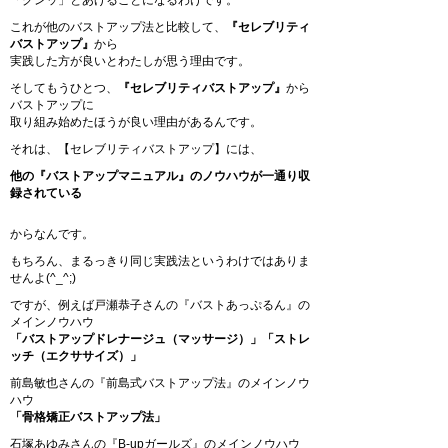
「グンッ」とあげることになるわけです。
これが他のバストアップ法と比較して、
『セレブリティ
バストアップ』
から
実践した方が良いとわたしが思う理由です。
そしてもうひとつ、
『セレブリティバストアップ』
から
バストアップに
取り組み始めたほうが良い理由があるんです。
それは、【セレブリティバストアップ】には、
他の『バストアップマニュアル』のノウハウが一通り収
録されている
からなんです。
もちろん、まるっきり同じ実践法というわけではありま
せんよ(^_^;)
ですが、例えば戸瀬恭子さんの『バストあっぷるん』の
メインノウハウ
「バストアップドレナージュ（マッサージ）」「ストレ
ッチ（エクササイズ）」
前島敏也さんの『前島式バストアップ法』のメインノウ
ハウ
「骨格矯正バストアップ法」
石塚あゆみさんの『B-upガールズ』のメインノウハウ