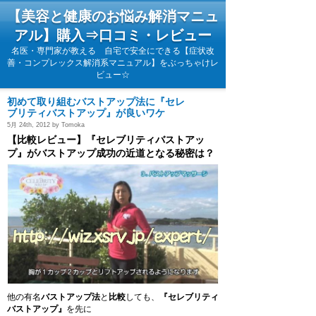
【美容と健康のお悩み解消マニュ
アル】購入⇒口コミ・レビュー
名医・専門家が教える 自宅で安全にできる【症状改
善・コンプレックス解消系マニュアル】をぶっちゃけレ
ビュー☆
初めて取り組むバストアップ法に『セレ
ブリティバストアップ』が良いワケ
5月 24th, 2012 by Tomoka
【比較レビュー】『セレブリティバストアッ
プ』がバストアップ成功の近道となる秘密は？
他の有名
バストアップ法
と
比較
しても、
『セレブリティ
バストアップ』
を先に