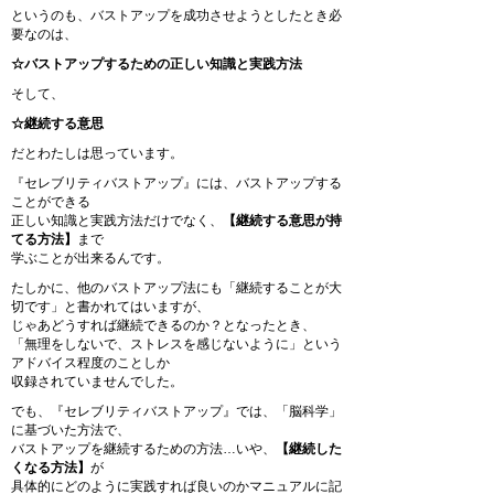
というのも、バストアップを成功させようとしたとき必
要なのは、
☆バストアップするための正しい知識と実践方法
そして、
☆継続する意思
だとわたしは思っています。
『セレブリティバストアップ』には、バストアップする
ことができる
正しい知識と実践方法だけでなく、
【継続する意思が持
てる方法】
まで
学ぶことが出来るんです。
たしかに、他のバストアップ法にも「継続することが大
切です」と書かれてはいますが、
じゃあどうすれば継続できるのか？となったとき、
「無理をしないで、ストレスを感じないように」という
アドバイス程度のことしか
収録されていませんでした。
でも、『セレブリティバストアップ』では、「脳科学」
に基づいた方法で、
バストアップを継続するための方法…いや、
【継続した
くなる方法】
が
具体的にどのように実践すれば良いのかマニュアルに記