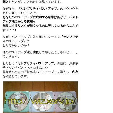
購入
した方がいいとわたしは思っています。
なぜなら、
『セレブリティバストアップ』
のノウハウを
初めに知っておくことで、
あなたのバストアップに成功する確率はあがり、バスト
アップ法にかける費用も
無駄にするリスクが無くなるのに等しくなるからなんで
す（＾＾）
なぜ、バストアップに取り組むスタートを
『セレブリテ
ィバストアップ』
に
した方が良いのか？
他の
バストアップ法
と
比較
して感じたことを
レビュー
し
ていきます。
わたしは
『セレブリティバストアップ』
の他に、戸瀬恭
子さんの『バストあっぷるん』や
前島敏也さんの『前島式バストアップ』を購入し、内容
を確認しています。