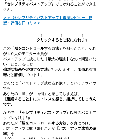
『セレブリティバストアップ』
でしか知ることができま
せん。
＞＞【セレブリティバストアップ】徹底レビュー 感
想・評価を口コミ＜＜
↑ ↑ ↑
クリックするとご覧になれます
この
「脳をコントロールする方法」
を知ったこと、それ
が４０人のモニター全員が
バストアップに成功した
【最大の理由】
なのは間違いな
い…と言えるほど、
強烈な効果を発揮する方法
だと思いますし、
価値ある情
報
だと
評価
しています。
どんなに「バストアップ成功者多数！」というノウハウ
でも、
あなたの「脳」が「面倒」と感じてしまえば、
【継続すること】にストレスを感じ、挫折してしまうん
です。
なので、
『セレブリティバストアップ』
以外のバストア
ップ法を試す前に、
あなたが
「脳をコントロールする方法」
を身につけ、
バストアップに取り組むことが
【バストアップ成功の確
率】
を