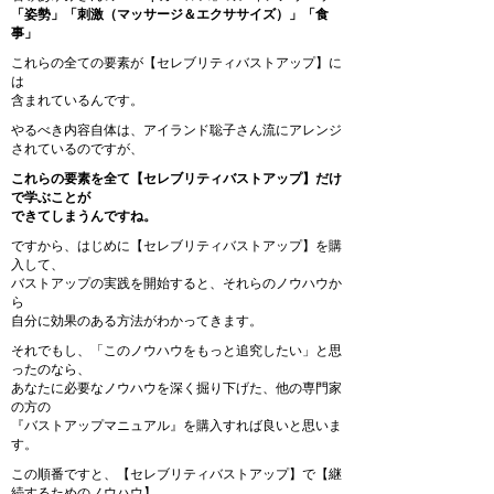
「姿勢」「刺激（マッサージ＆エクササイズ）」「食
事」
これらの全ての要素が【セレブリティバストアップ】に
は
含まれているんです。
やるべき内容自体は、アイランド聡子さん流にアレンジ
されているのですが、
これらの要素を全て【セレブリティバストアップ】だけ
で学ぶことが
できてしまうんですね。
ですから、はじめに【セレブリティバストアップ】を購
入して、
バストアップの実践を開始すると、それらのノウハウか
ら
自分に効果のある方法がわかってきます。
それでもし、「このノウハウをもっと追究したい」と思
ったのなら、
あなたに必要なノウハウを深く掘り下げた、他の専門家
の方の
『バストアップマニュアル』を購入すれば良いと思いま
す。
この順番ですと、【セレブリティバストアップ】で【継
続するためのノウハウ】