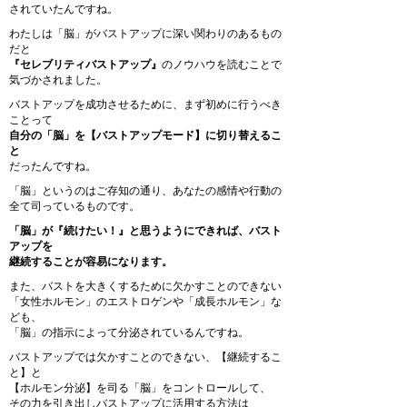
されていたんですね。
わたしは「脳」がバストアップに深い関わりのあるもの
だと
『セレブリティバストアップ』
のノウハウを読むことで
気づかされました。
バストアップを成功させるために、まず初めに行うべき
ことって
自分の「脳」を【バストアップモード】に切り替えるこ
と
だったんですね。
「脳」というのはご存知の通り、あなたの感情や行動の
全て司っているものです。
「脳」が『続けたい！』と思うようにできれば、バスト
アップを
継続することが容易になります。
また、バストを大きくするために欠かすことのできない
「女性ホルモン」のエストロゲンや「成長ホルモン」な
ども、
「脳」の指示によって分泌されているんですね。
バストアップでは欠かすことのできない、【継続するこ
と】と
【ホルモン分泌】を司る「脳」をコントロールして、
その力を引き出しバストアップに活用する方法は