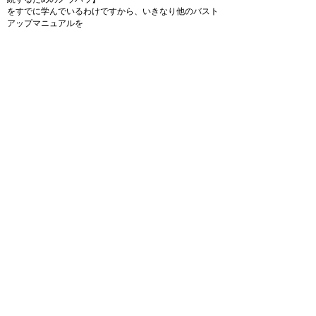
をすでに学んでいるわけですから、いきなり他のバスト
アップマニュアルを
購入するよりは、間違いなく『理想とするバスト』に辿
り着ける…
という可能性は高くなることでしょう。
もちろん、【セレブリティバストアップ】のノウハウな
ら『理想のバスト』
を得られる可能性が高いので、他のバストアップマニュ
アルを購入する
必要はないかも知れませんが、もしあなたが探究心が強
くて、
「もっと、こうしたい！」という望みが出てくる可能性
のある方だとしたら…
ということを前提としたお話です（＾＾）
ということで、ポイントをまとめてみると…
【セレブリティバストアップ】なら、【継続する
ためのノウハウ】が学べる
【セレブリティバストアップ】なら、総合的なバ
ストアップノウハウが学べる
以上のことから、初めて「バストアップに取り組んでみ
ようかな？」
とお考えのあなたには、【セレブリティバストアップ】
を